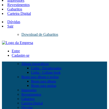
Impressões
Revestimentos
Gabaritos
Carteira Digital
Dúvidas
Sair
Download de Gabaritos
Entre
Cadastre-se
Álbuns fotográficos
Linha - Encadernados
Linha - Collage book
Boxes para álbuns e mídias
Boxes para álbuns
Boxes para mídias
Impressões
Revestimentos
Gabaritos
Carteira Digital
Dúvidas