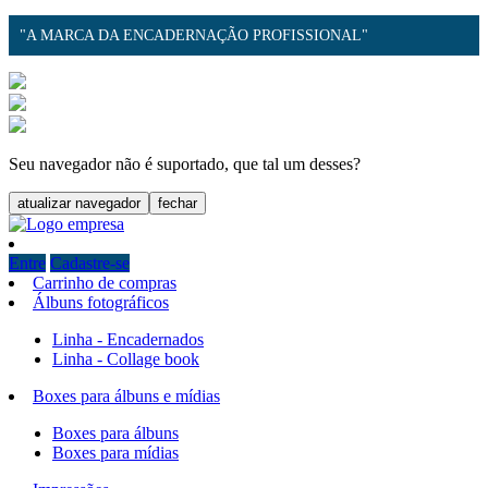
"A MARCA DA ENCADERNAÇÃO PROFISSIONAL"
Seu navegador não é suportado, que tal um desses?
atualizar navegador
fechar
Entre
Cadastre-se
Carrinho de compras
Álbuns fotográficos
Linha - Encadernados
Linha - Collage book
Boxes para álbuns e mídias
Boxes para álbuns
Boxes para mídias