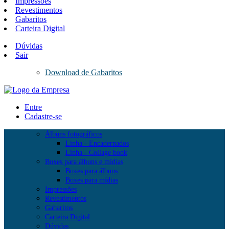
Impressões
Revestimentos
Gabaritos
Carteira Digital
Dúvidas
Sair
Download de Gabaritos
Entre
Cadastre-se
Álbuns fotográficos
Linha - Encadernados
Linha - Collage book
Boxes para álbuns e mídias
Boxes para álbuns
Boxes para mídias
Impressões
Revestimentos
Gabaritos
Carteira Digital
Dúvidas