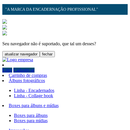
"A MARCA DA ENCADERNAÇÃO PROFISSIONAL"
Seu navegador não é suportado, que tal um desses?
atualizar navegador
fechar
Entre
Cadastre-se
Carrinho de compras
Álbuns fotográficos
Linha - Encadernados
Linha - Collage book
Boxes para álbuns e mídias
Boxes para álbuns
Boxes para mídias