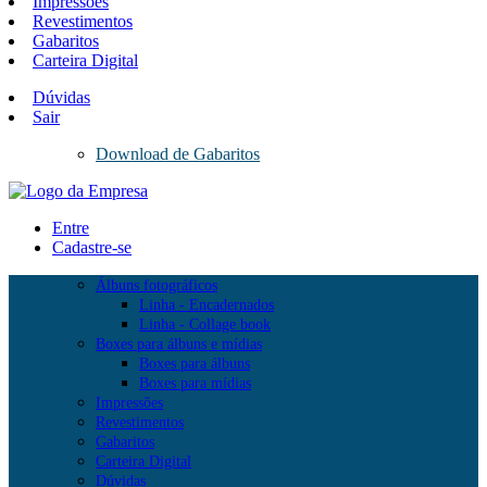
Impressões
Revestimentos
Gabaritos
Carteira Digital
Dúvidas
Sair
Download de Gabaritos
Entre
Cadastre-se
Álbuns fotográficos
Linha - Encadernados
Linha - Collage book
Boxes para álbuns e mídias
Boxes para álbuns
Boxes para mídias
Impressões
Revestimentos
Gabaritos
Carteira Digital
Dúvidas