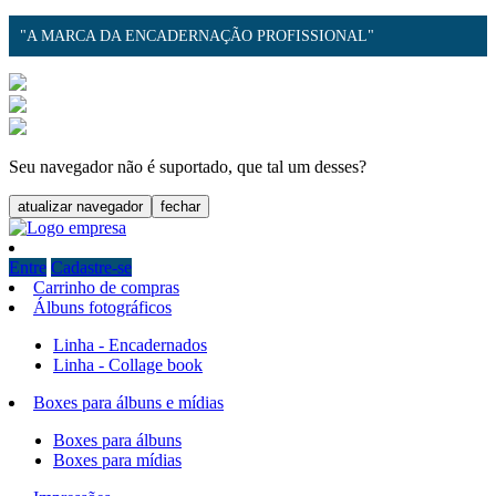
"A MARCA DA ENCADERNAÇÃO PROFISSIONAL"
Seu navegador não é suportado, que tal um desses?
atualizar navegador
fechar
Entre
Cadastre-se
Carrinho de compras
Álbuns fotográficos
Linha - Encadernados
Linha - Collage book
Boxes para álbuns e mídias
Boxes para álbuns
Boxes para mídias