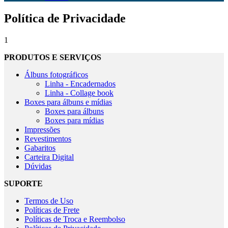
Política de Privacidade
1
PRODUTOS E SERVIÇOS
Álbuns fotográficos
Linha - Encadernados
Linha - Collage book
Boxes para álbuns e mídias
Boxes para álbuns
Boxes para mídias
Impressões
Revestimentos
Gabaritos
Carteira Digital
Dúvidas
SUPORTE
Termos de Uso
Políticas de Frete
Políticas de Troca e Reembolso