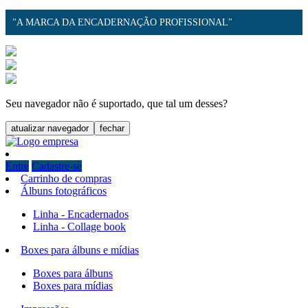
"A MARCA DA ENCADERNAÇÃO PROFISSIONAL"
Seu navegador não é suportado, que tal um desses?
atualizar navegador
fechar
Entre
Cadastre-se
Carrinho de compras
Álbuns fotográficos
Linha - Encadernados
Linha - Collage book
Boxes para álbuns e mídias
Boxes para álbuns
Boxes para mídias