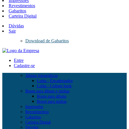
Impressões
Revestimentos
Gabaritos
Carteira Digital
Dúvidas
Sair
Download de Gabaritos
Entre
Cadastre-se
Álbuns fotográficos
Linha - Encadernados
Linha - Collage book
Boxes para álbuns e mídias
Boxes para álbuns
Boxes para mídias
Impressões
Revestimentos
Gabaritos
Carteira Digital
Dúvidas