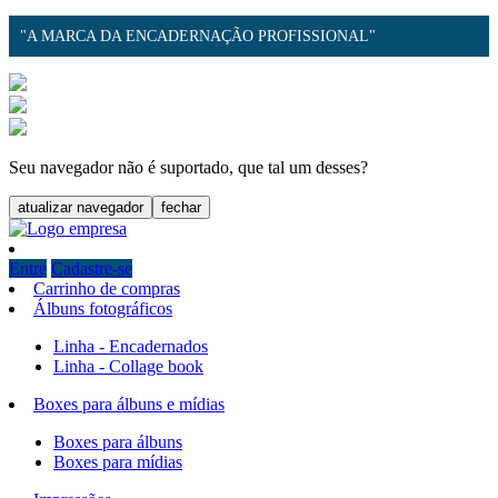
"A MARCA DA ENCADERNAÇÃO PROFISSIONAL"
Seu navegador não é suportado, que tal um desses?
atualizar navegador
fechar
Entre
Cadastre-se
Carrinho de compras
Álbuns fotográficos
Linha - Encadernados
Linha - Collage book
Boxes para álbuns e mídias
Boxes para álbuns
Boxes para mídias