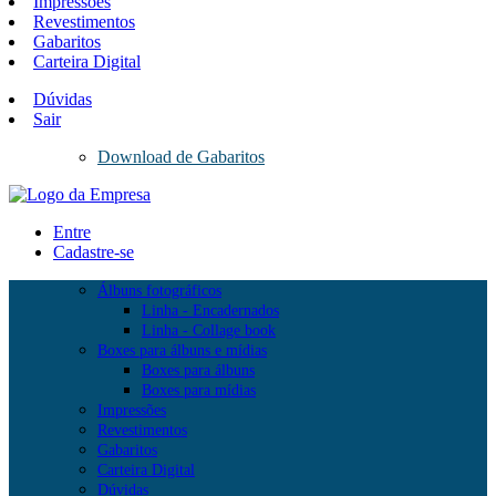
Impressões
Revestimentos
Gabaritos
Carteira Digital
Dúvidas
Sair
Download de Gabaritos
Entre
Cadastre-se
Álbuns fotográficos
Linha - Encadernados
Linha - Collage book
Boxes para álbuns e mídias
Boxes para álbuns
Boxes para mídias
Impressões
Revestimentos
Gabaritos
Carteira Digital
Dúvidas