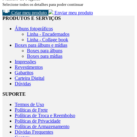
Selecione todos os detalhes para poder continuar
Criar meu produto
Enviar meu produto
PRODUTOS E SERVIÇOS
Álbuns fotográficos
Linha - Encadernados
Linha - Collage book
Boxes para álbuns e mídias
Boxes para álbuns
Boxes para mídias
Impressões
Revestimentos
Gabaritos
Carteira Digital
Dúvidas
SUPORTE
Termos de Uso
Políticas de Frete
Políticas de Troca e Reembolso
Políticas de Privacidade
Políticas de Armazenamento
Dúvidas Frequentes