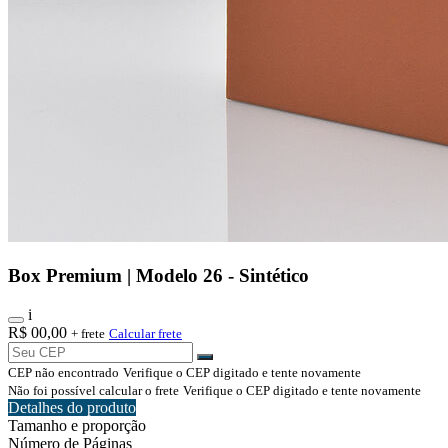
Box Premium | Modelo 26 - Sintético
i
R$
00,00
+ frete
Calcular frete
CEP não encontrado
Verifique o CEP digitado e tente novamente
Não foi possível calcular o frete
Verifique o CEP digitado e tente novamente
Detalhes do produto
Tamanho e proporção
Número de Páginas